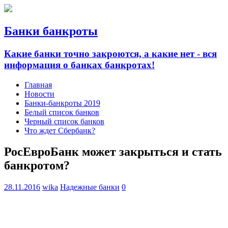
Банки банкроты
Какие банки точно закроются, а какие нет - вся
информация о банках банкротах!
Главная
Новости
Банки-банкроты 2019
Белый список банков
Черный список банков
Что ждет Сбербанк?
РосЕвроБанк может закрыться и стать
банкротом?
28.11.2016
wika
Надежные банки
0