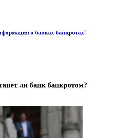
информация о банках банкротах!
танет ли банк банкротом?