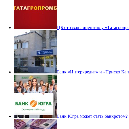
ЦБ отозвал лицензию у «Татагропро
Банк «Интеркредит» и «Приско Капи
Банк Югра может стать банкротом? 