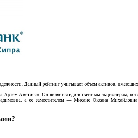
 надежности. Данный рейтинг учитывает объем активов, имеющи
л Артем Аветисян. Он является единственным акционером, кото
адимовна, а ее заместителем — Мисане Оксана Михайловна
зии?