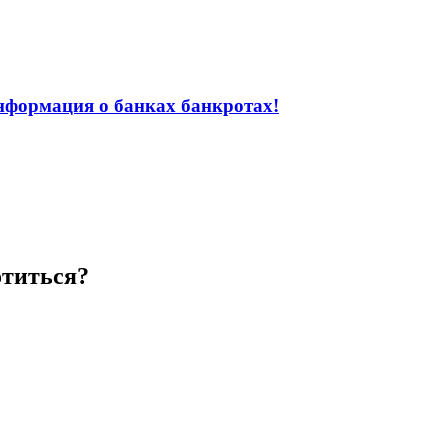
информация о банках банкротах!
отиться?