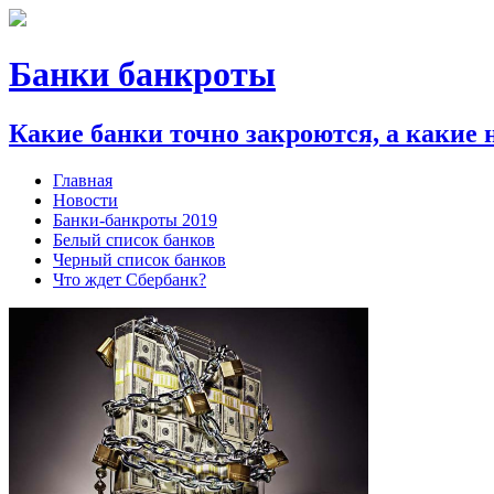
Банки банкроты
Какие банки точно закроются, а какие 
Главная
Новости
Банки-банкроты 2019
Белый список банков
Черный список банков
Что ждет Сбербанк?