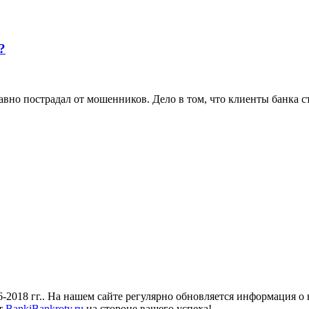
?
вно пострадал от мошенников. Дело в том, что клиенты банка с
018 гг.. На нашем сайте регулярно обновляется информация о н
йт
BankiBankroty.ru
на стороне вашего успеха!