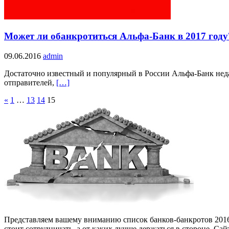
Может ли обанкротиться Альфа-Банк в 2017 году
09.06.2016
admin
Достаточно известный и популярный в России Альфа-Банк неда
отправителей,
[…]
«
1
…
13
14
15
Представляем вашему вниманию список банков-банкротов 2016-2
стоит сотрудничать, а от каких лучше держаться в стороне. Са