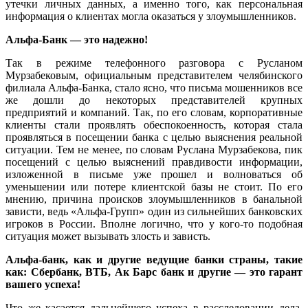
утечки личных данных, а именно того, как персональная
информация о клиентах могла оказаться у злоумышленников.
Альфа-Банк — это надежно!
Так в режиме телефонного разговора с Русланом
Мурзабековым, официальным представителем челябинского
филиала Альфа-Банка, стало ясно, что письма мошенников все
же дошли до некоторых представителей крупных
предприятий и компаний. Так, по его словам, корпоративные
клиенты стали проявлять обеспокоенность, которая стала
проявляться в посещении банка с целью выяснения реальной
ситуации. Тем не менее, по словам Руслана Мурзабекова, пик
посещений с целью выяснений правдивости информации,
изложенной в письме уже прошел и волноваться об
уменьшении или потере клиентской базы не стоит. По его
мнению, причина происков злоумышленников в банальной
зависти, ведь «Альфа-Групп» один из сильнейших банковских
игроков в России. Вполне логично, что у кого-то подобная
ситуация может вызывать злость и зависть.
Альфа-банк, как и другие ведущие банки страны, такие
как: Сбербанк, ВТБ, Ак Барс банк и другие — это гарант
вашего успеха!
Что же касается дальнейшего успеха в расследовании дела,