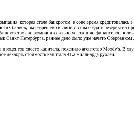
омпания, которая стала банкротом, в сове время кредитовалась 
гих банков, им разрешено в связи с этим создать резервы на пр
банкротство авиакомпании сильно усложнило финансовое полож
раж Санкт-Петербурга, раннее дело было уже начато Сбербанком 
 процентов своего капитала, пояснило агентство Moody’s. В сл
вое декабря, стоимость капитала 41,2 миллиарда рублей.