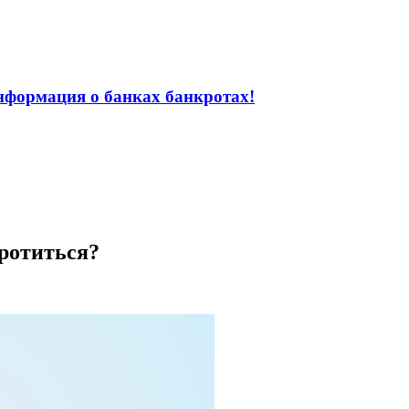
информация о банках банкротах!
ротиться?